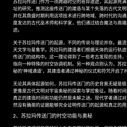
苏拉玛传送门作为一项跨越时空的奇异遗迹，其起源充满
址的研究，推测这座传送门的建造与某个失落的古代文明
并在其鼎盛时期利用这项技术进行跨地域、跨时代的沟通
地
度发达的古代巫术师和科学家，他们通过结合魔法与高端
迹。
关于苏拉玛传送门的起源，不同的传说与理论并存。最流
天文学与星象学。苏拉玛的建造者们根据天体的运行轨迹
传送门的结构中。这一理论得到了一些考古发现的支持，
指向一种特殊的时空协调机制。另一种观点则认为，苏拉
秘的“神域通道”，其建造者通过神秘的仪式和符咒开启了
你
无论其具体起源如何，苏拉玛传送门的历史背景无疑是极
更像是古代文明对宇宙奥秘的探索与掌控象征。随着时间
真正的建造时间和功能仍然是未解之谜。现代学者通过对
探
然没有确凿的证据能够完全证明传送门的起源和真正的用
2、苏拉玛传送门的时空功能与奥秘
心