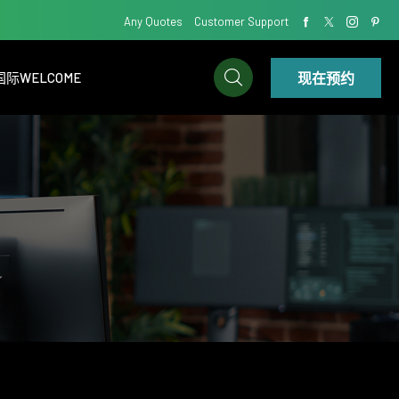
Any Quotes
Customer Support
现在预约
际WELCOME