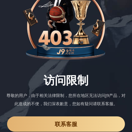
访问限制
尊敬的用户，由于相关法律限制，您所在地区无法访问J9产品，对
此造成的不便，我们深表歉意，您如有疑问请联系客服。
联系客服